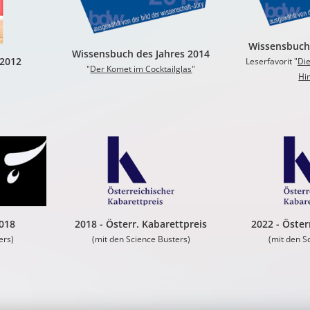
Wissensbuch 
Wissensbuch des Jahres 2014
 2012
Leserfavorit "
Di
"
Der Komet im Cocktailglas
"
Hi
2018
2018 -
Österr. Kabarettpreis
2022 - Öster
ers)
(mit den Science Busters)
(mit den S