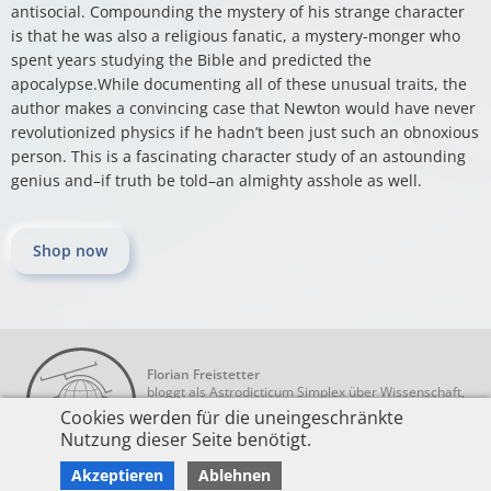
antisocial. Compounding the mystery of his strange character
is that he was also a religious fanatic, a mystery-monger who
spent years studying the Bible and predicted the
apocalypse.While documenting all of these unusual traits, the
author makes a convincing case that Newton would have never
revolutionized physics if he hadn’t been just such an obnoxious
person. This is a fascinating character study of an astounding
genius and–if truth be told–an almighty asshole as well.
Shop now
Florian Freistetter
bloggt als Astrodicticum Simplex über Wissenschaft,
schreibt Bücher und ist Teil des
Cookies werden für die uneingeschränkte
Wissenschaftskabaretts Science Busters
Nutzung dieser Seite benötigt.
Akzeptieren
Ablehnen