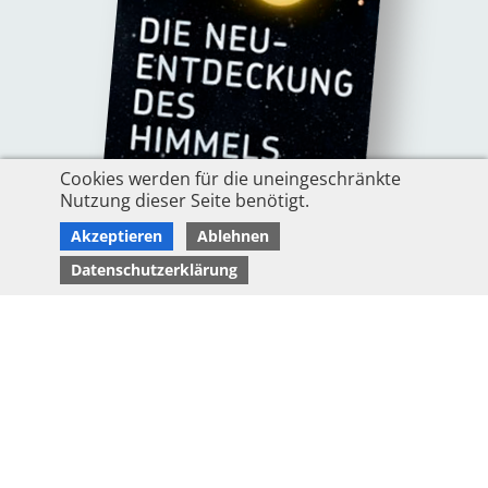
Cookies werden für die uneingeschränkte
Nutzung dieser Seite benötigt.
Akzeptieren
Ablehnen
Datenschutzerklärung
Die Neuentdeckung des Himmels
Auf der Suche nach Leben im Universum
Seit wenigen Jahren haben wir den Beweis: Es gibt sie, fremde
Welten, auf denen ideale Bedingungen für die Entstehung von
Leben herrschen. Dank der Erkenntnisse moderner Astrophysik
erhöht sich die Wahrscheinlichkeit täglich…